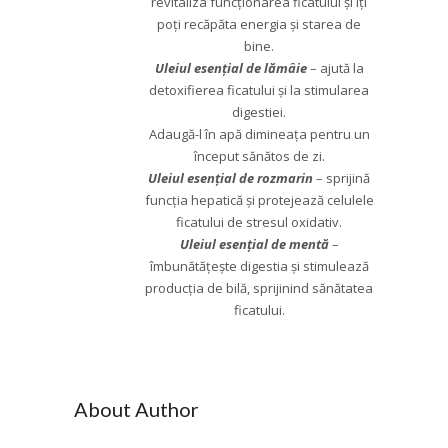
revitaliza funcționarea ficatului și îți
poți recăpăta energia și starea de
bine.
Uleiul esențial de lămâie
– ajută la
detoxifierea ficatului și la stimularea
digestiei.
Adaugă-l în apă dimineața pentru un
început sănătos de zi.
Uleiul esențial de rozmarin
– sprijină
funcția hepatică și protejează celulele
ficatului de stresul oxidativ.
Uleiul esențial de mentă
–
îmbunătățește digestia și stimulează
producția de bilă, sprijinind sănătatea
ficatului.
About Author