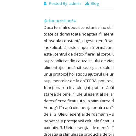
Posted By:
admin
Blog
@dianacristian54
Daca te simti obosit constant si nu stii de la ce, cu
toate ca dormi toata noaptea, fii atent! În loc să ign
oboseala constantă, digestia lentă sau iritabilitate
inexplicabilă, este timpul să iei măsuri. Ficatul tău, 
este „centrul de detoxifiere” al corpului, poate fi
suprasolicitat din cauza stilului de viață modern,
alimentației nesănătoase și stresului. Prin adopta
unui protocol holistic cu ajutorul uleiurilor esențial
suplimentelor de la doTERRA, poți revitaliza
funcționarea ficatului și îți poți recăpăta energia și
starea de bine. 1. Uleiul esențial de lămâie – ajută 
detoxifierea ficatului și la stimularea digestiei.
Adaugă-l în apă dimineața pentru un început sănă
de zi. 2. Uleiul esențial de rozmarin – sprijină funcț
hepatică și protejează celulele ficatului de stresul
oxidativ. 3. Uleiul esențial de mentă – îmbunătățeș
digestia și stimulează producția de bilă, sprijinind