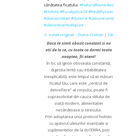
sănătatea ficatului.
#NaturalRemedies
#TeaTreeOi
#Holistic
#EucalyptusOil
#HealthyLivingt
#dianacristian
#doterra
#uleiuriesentialedoterra
#uleiuriesentialepure
♬ sunet original – Diana Cristian | Sănătate bio
Daca te simti obosit constant si nu
stii de la ce, cu toate ca dormi toata
noaptea, fii atent!
În loc să ignori oboseala constantă,
digestia lentă sau iritabilitatea
inexplicabilă, este timpul să iei măsuri.
Ficatul tău, care este „centrul de
detoxifiere” al corpului, poate fi
suprasolicitat din cauza stilului de
viață modern, alimentației
nesănătoase și stresului.
Prin adoptarea unui protocol holistic
cu ajutorul uleiurilor esențiale și
suplimentelor de la doTERRA, poți