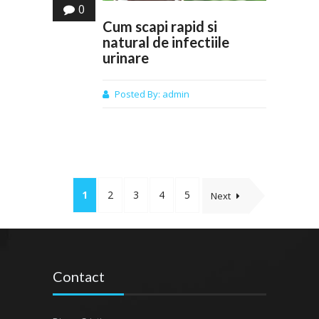
0
Cum scapi rapid si
natural de infectiile
urinare
Posted By:
admin
1
2
3
4
5
Next
Contact