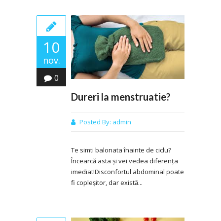
10
nov.
0
Dureri la menstruatie?
Posted By:
admin
Te simti balonata înainte de ciclu?
Încearcă asta și vei vedea diferența
imediat!Disconfortul abdominal poate
fi copleșitor, dar există...