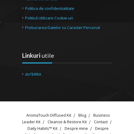
Politica de confidentialitate
Politică Utilizare Cookie-uri
Prelucrarea Datelor cu Caracter Personal
Linkuri
utile
doTERRA
AromaTouch Diffused Kit
Blog
Business
Leader Kit
Cleanse & Restore Kit
Contact
Daily Habits™ Kit
Despre mine
Despre