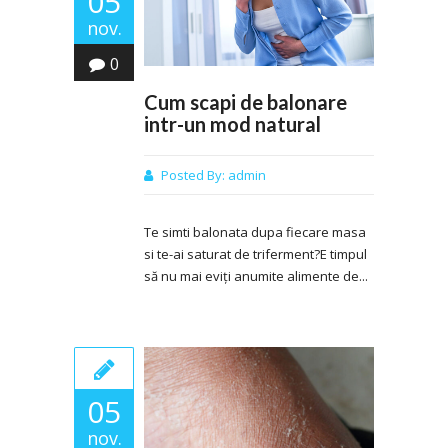
05
nov.
0
Cum scapi de balonare
intr-un mod natural
Posted By:
admin
Te simti balonata dupa fiecare masa
si te-ai saturat de triferment?E timpul
să nu mai eviți anumite alimente de...
05
nov.