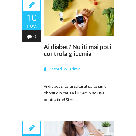
10
nov.
0
Ai diabet? Nu iti mai poti
controla glicemia
Posted By:
admin
Ai diabet si te-ai saturat sa te simti
obosit din cauza lui? Am o soluție
pentru tine! Și nu,...