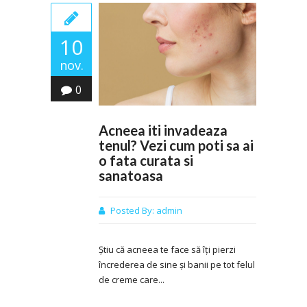
10
nov.
0
Acneea iti invadeaza
tenul? Vezi cum poti sa ai
o fata curata si
sanatoasa
Posted By:
admin
Știu că acneea te face să îți pierzi
încrederea de sine și banii pe tot felul
de creme care...