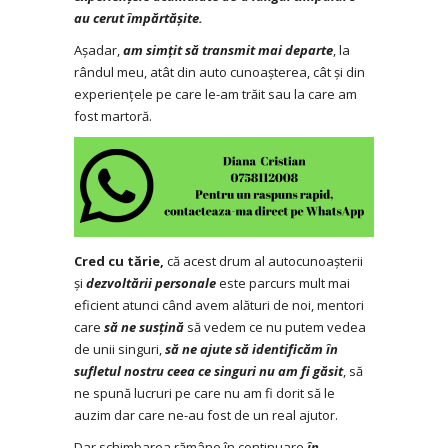
au cerut împărtășite.
Așadar,
am simțit să transmit mai departe
, la
rândul meu, atât din auto cunoașterea, cât și din
experiențele pe care le-am trăit sau la care am
fost martoră.
Cred cu tărie,
că acest drum al autocunoașterii
și
dezvoltării personale
este parcurs mult mai
eficient atunci când avem alături de noi, mentori
care
să ne susțină
să vedem ce nu putem vedea
de unii singuri,
să ne ajute să identificăm în
sufletul nostru ceea ce singuri nu am fi găsit
, să
ne spună lucruri pe care nu am fi dorit să le
auzim dar care ne-au fost de un real ajutor.
Dar schimbarea rămâne în continuare
în