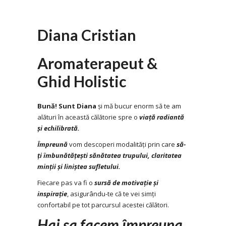
Diana Cristian
Aromaterapeut &
Ghid Holistic
Bună! Sunt Diana
și mă bucur enorm să te am
alături în această călătorie spre o
viață radiantă
și echilibrată.
Împreună
vom descoperi modalități prin care
să-
ți îmbunătățești sănătatea trupului, claritatea
minții și liniștea sufletului.
Fiecare pas va fi o
sursă de motivație și
inspirație
, asigurându-te că te vei simți
confortabil pe tot parcursul acestei călători.
Hai sa facem împreuna