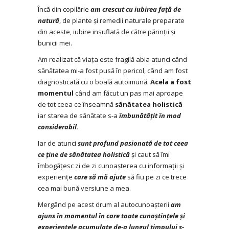
Încă din copilărie
am crescut cu iubirea față de
natură
, de plante și remedii naturale preparate
din aceste, iubire insuflată de către părinții și
bunicii mei.
Am realizat că viața este fragilă abia atunci când
sănătatea mi-a fost pusă în pericol, când am fost
diagnosticată cu o boală autoimună.
Acela a fost
momentul
când am făcut un pas mai aproape
de tot ceea ce înseamnă
sănătatea holistică
iar starea de sănătate s-a
îmbunătățit în mod
considerabil.
Iar de atunci
sunt profund pasionată de tot ceea
ce ține de sănătatea holistică
și caut să îmi
îmbogățesc zi de zi cunoașterea cu informații și
experiențe
care să mă ajute
să fiu pe zi ce trece
cea mai bună versiune a mea.
Mergând pe acest drum al autocunoașterii
am
ajuns în momentul în care toate cunoștințele și
experiențele acumulate de-a lungul timpului s-