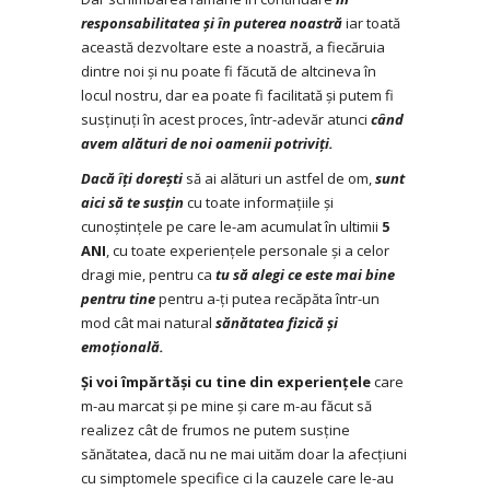
responsabilitatea și în puterea noastră
iar toată
această dezvoltare este a noastră, a fiecăruia
dintre noi și nu poate fi făcută de altcineva în
locul nostru, dar ea poate fi facilitată și putem fi
susținuți în acest proces, într-adevăr atunci
când
avem alături de noi oamenii potriviți.
Dacă îți dorești
să ai alături un astfel de om,
sunt
aici să te susțin
cu toate informațiile și
cunoștințele pe care le-am acumulat în ultimii
5
ANI
, cu toate experiențele personale și a celor
dragi mie, pentru ca
tu să alegi ce este mai bine
pentru tine
pentru a-ți putea recăpăta într-un
mod cât mai natural
sănătatea fizică și
emoțională.
Și voi împărtăși cu tine din experiențele
care
m-au marcat și pe mine și care m-au făcut să
realizez cât de frumos ne putem susține
sănătatea, dacă nu ne mai uităm doar la afecțiuni
cu simptomele specifice ci la cauzele care le-au