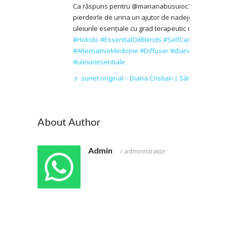
Ca răspuns pentru @marianabusuioc71 Penteu
pierdeirle de urina un ajutor de nadejde il gasiti in
uleiurile esențiale cu grad terapeutic doterra.
#Holistic
#EssentialOilBlends
#SelfCare
#AlternativeMedicine
#Diffuser
#dianacristian
#uleiuriesentiale
♬ sunet original – Diana Cristian | Sănătate bio
About Author
Admin
/
administrator