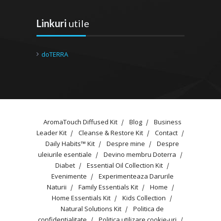
Linkuri
utile
doTERRA
AromaTouch Diffused Kit
Blog
Business
Leader Kit
Cleanse & Restore Kit
Contact
Daily Habits™ Kit
Despre mine
Despre
uleiurile esentiale
Devino membru Doterra
Diabet
Essential Oil Collection Kit
Evenimente
Experimenteaza Darurile
Naturii
Family Essentials Kit
Home
Home Essentials Kit
Kids Collection
Natural Solutions Kit
Politica de
confidentialitate
Politica utilizare cookie-uri