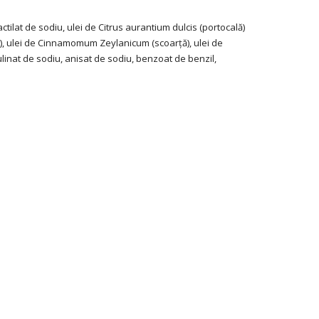
actilat de sodiu, ulei de Citrus aurantium dulcis (portocală)
ă), ulei de Cinnamomum Zeylanicum (scoarță), ulei de
vulinat de sodiu, anisat de sodiu, benzoat de benzil,