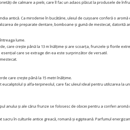
rietăți de calmare a pielii, care îl fac un adaos plăcut la produsele de înf
 și India antică. Ca mirodenie în bucătărie, uleiul de cuișoare conferă o aro
ealizarea de preparate dentare, bomboane și gumă de mestecat, datorită ar
 întreaga lume.
de, care crește până la 13 m înălțime și are scoarța, frunzele și florile ex
l esențial care se extrage din ea este surprinzător de versatil.
 mestecat.
rde care crește până la 15 metri înălțime.
ucaliptolul și alfa-terpineolul, care fac uleiul ideal pentru utilizarea la 
ul anului și ale cărui frunze se folosesc de obicei pentru a conferi aromă 
t sacru în culturile antice greacă, romană și egipteană. Parfumul energizan