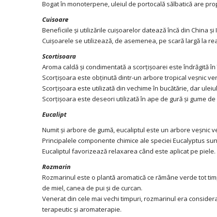
Bogat în monoterpene, uleiul de portocală sălbatică are prop
Cuisoare
Beneficiile și utilizările cuișoarelor datează încă din China
Cuișoarele se utilizează, de asemenea, pe scară largă la r
Scortisoara
Aroma caldă și condimentată a scorțișoarei este îndrăgită în
Scorțișoara este obținută dintr-un arbore tropical veșnic ver
Scorțișoara este utilizată din vechime în bucătărie, dar uleiu
Scorțișoara este deseori utilizată în ape de gură și gume de
Eucalipt
Numit și arbore de gumă, eucaliptul este un arbore veșnic ve
Principalele componente chimice ale speciei Eucalyptus sunt e
Eucaliptul favorizează relaxarea când este aplicat pe piele.
Rozmarin
Rozmarinul este o plantă aromatică ce rămâne verde tot timp
de miel, canea de pui și de curcan.
Venerat din cele mai vechi timpuri, rozmarinul era considera
terapeutic și aromaterapie.