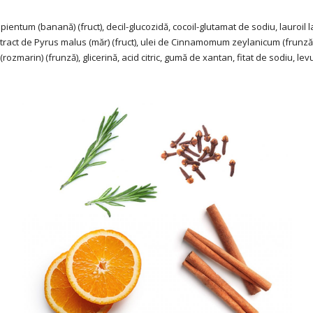
pientum (banană) (fruct), decil-glucozidă, cocoil-glutamat de sodiu, lauroil l
extract de Pyrus malus (măr) (fruct), ulei de Cinnamomum zeylanicum (frunz
rozmarin) (frunză), glicerină, acid citric, gumă de xantan, fitat de sodiu, le