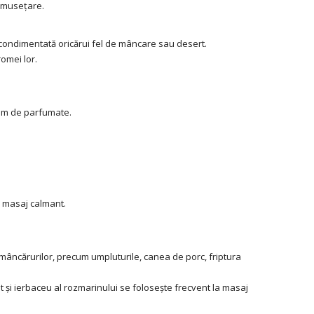
rumusețare.
mă condimentată oricărui fel de mâncare sau desert.
omei lor.
trem de parfumate.
un masaj calmant.
mâncărurilor, precum umpluturile, canea de porc, friptura
t și ierbaceu al rozmarinului se folosește frecvent la masaj