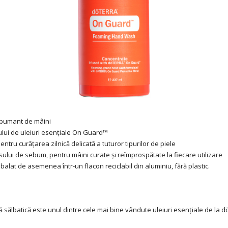
 spumant de mâini
ului de uleiuri esențiale On Guard™
pentru curățarea zilnică delicată a tuturor tipurilor de piele
ului de sebum, pentru mâini curate și reîmprospătate la fiecare utilizare
balat de asemenea într-un flacon reciclabil din aluminiu, fără plastic.
ală sălbatică este unul dintre cele mai bine vândute uleiuri esențiale de la 