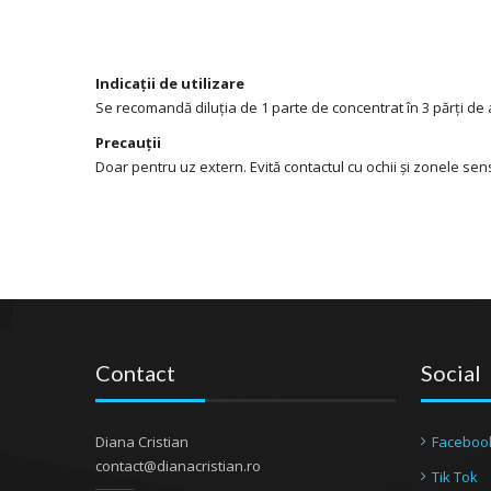
Indicații de utilizare
Se recomandă diluția de 1 parte de concentrat în 3 părți d
Precauții
Doar pentru uz extern. Evită contactul cu ochii și zonele sens
Contact
Social
Diana Cristian
Faceboo
contact@dianacristian.ro
Tik Tok