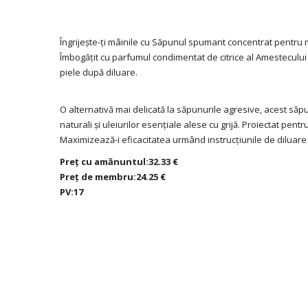
Îngrijește-ți mâinile cu Săpunul spumant concentrat pentru
Îmbogățit cu parfumul condimentat de citrice al Amestecului 
piele după diluare.
O alternativă mai delicată la săpunurile agresive, acest săp
naturali și uleiurilor esențiale alese cu grijă. Proiectat p
Maximizează-i eficacitatea urmând instrucțiunile de diluare 
Preț cu amănuntul:32.33 €
Preț de membru:24.25 €
PV:17