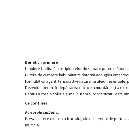
Beneficii primare
Umplere facilitată a recipientelor dozatoare pentru săpun
Putere de curățare îmbunătățită datorită adăugării Amestec
Formulat cu agenți tensioactivi naturali și uleiuri esențiale, 
Dezvoltat pentru îndepărtarea eficace a murdăriei și a exces
Pentru a crea o soluție și mai durabilă, concentratul este am
Ce conține?
Portocala salbatica
Presat la rece din coaja fructului, uleiul esențial de portoc
multiple.