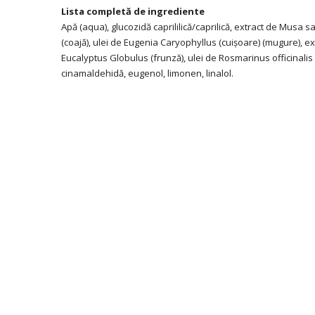
Lista completă de ingrediente
Apă (aqua), glucozidă caprililică/caprilică, extract de Musa sa
(coajă), ulei de Eugenia Caryophyllus (cuișoare) (mugure), 
Eucalyptus Globulus (frunză), ulei de Rosmarinus officinalis (
cinamaldehidă, eugenol, limonen, linalol.