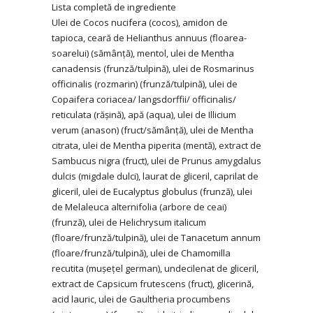
Lista completă de ingrediente
Ulei de Cocos nucifera (cocos), amidon de
tapioca, ceară de Helianthus annuus (floarea-
soarelui) (sămânță), mentol, ulei de Mentha
canadensis (frunză/tulpină), ulei de Rosmarinus
officinalis (rozmarin) (frunză/tulpină), ulei de
Copaifera coriacea/ langsdorffii/ officinalis/
reticulata (rășină), apă (aqua), ulei de Illicium
verum (anason) (fruct/sămânță), ulei de Mentha
citrata, ulei de Mentha piperita (mentă), extract de
Sambucus nigra (fruct), ulei de Prunus amygdalus
dulcis (migdale dulci), laurat de gliceril, caprilat de
gliceril, ulei de Eucalyptus globulus (frunză), ulei
de Melaleuca alternifolia (arbore de ceai)
(frunză), ulei de Helichrysum italicum
(floare/frunză/tulpină), ulei de Tanacetum annum
(floare/frunză/tulpină), ulei de Chamomilla
recutita (mușețel german), undecilenat de gliceril,
extract de Capsicum frutescens (fruct), glicerină,
acid lauric, ulei de Gaultheria procumbens