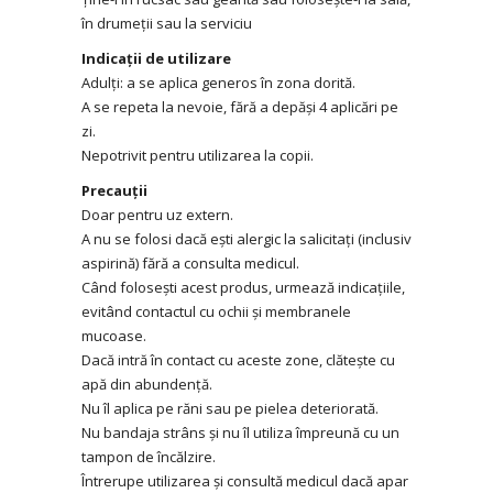
în drumeții sau la serviciu
Indicații de utilizare
Adulți: a se aplica generos în zona dorită.
A se repeta la nevoie, fără a depăși 4 aplicări pe
zi.
Nepotrivit pentru utilizarea la copii.
Precauții
Doar pentru uz extern.
A nu se folosi dacă ești alergic la salicitați (inclusiv
aspirină) fără a consulta medicul.
Când folosești acest produs, urmează indicațiile,
evitând contactul cu ochii și membranele
mucoase.
Dacă intră în contact cu aceste zone, clătește cu
apă din abundență.
Nu îl aplica pe răni sau pe pielea deteriorată.
Nu bandaja strâns și nu îl utiliza împreună cu un
tampon de încălzire.
Întrerupe utilizarea și consultă medicul dacă apar