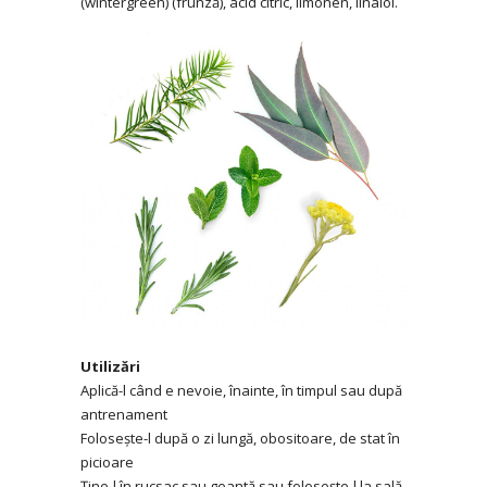
(wintergreen) (frunză), acid citric, limonen, linalol.
Utilizări
Aplică-l când e nevoie, înainte, în timpul sau după
antrenament
Folosește-l după o zi lungă, obositoare, de stat în
picioare
Ține-l în rucsac sau geantă sau folosește-l la sală,