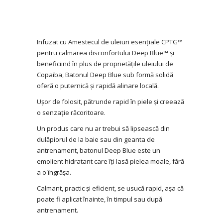
Infuzat cu Amestecul de uleiuri esențiale CPTG™
pentru calmarea disconfortului Deep Blue™ și
beneficiind în plus de proprietățile uleiului de
Copaiba, Batonul Deep Blue sub formă solidă
oferă o puternică și rapidă alinare locală.
Ușor de folosit, pătrunde rapid în piele și creează
o senzație răcoritoare.
Un produs care nu ar trebui să lipsească din
dulăpiorul de la baie sau din geanta de
antrenament, batonul Deep Blue este un
emolient hidratant care îți lasă pielea moale, fără
a o îngrășa.
Calmant, practic și eficient, se usucă rapid, așa că
poate fi aplicat înainte, în timpul sau după
antrenament.