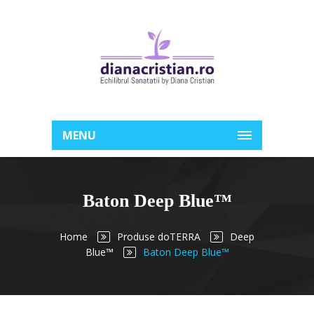
MENU
Baton Deep Blue™
Home
Produse doTERRA
Deep
Blue™
Baton Deep Blue™