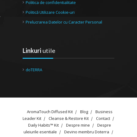
Politica de confidentialitate
Politică Utilizare Cookie-uri
Prelucrarea Datelor cu Caracter Personal
Linkuri
utile
doTERRA
AromaTouch Diffused Kit
Blog
Business
Leader Kit
Cleanse & Restore Kit
Contact
Daily Habits™ Kit
Despre mine
Despre
uleiurile esentiale
Devino membru Doterra