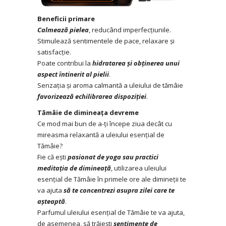
Beneficii primare
Calmează pielea
, reducând imperfecțiunile.
Stimulează sentimentele de pace, relaxare și
satisfacție.
Poate contribui la
hidratarea și obținerea unui
aspect întinerit al pielii
.
Senzația și aroma calmantă a uleiului de tămâie
favorizează echilibrarea dispoziției
.
Tămâie de dimineața devreme
Ce mod mai bun de a-ți începe ziua decât cu
mireasma relaxantă a uleiului esențial de
Tămâie?
Fie că ești
pasionat de yoga sau practici
meditația de dimineață
, utilizarea uleiului
esențial de Tămâie în primele ore ale dimineții te
va ajuta
să te concentrezi asupra zilei care te
așteaptă
.
Parfumul uleiului esențial de Tămâie te va ajuta,
de asemenea, să trăiești
sentimente de